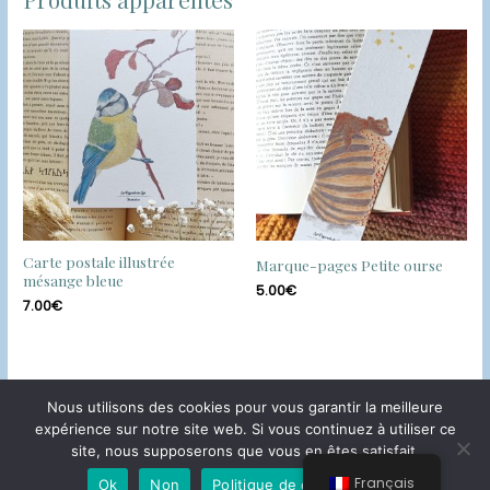
Carte postale illustrée
Marque-pages Petite ourse
mésange bleue
5.00
€
7.00
€
Nous utilisons des cookies pour vous garantir la meilleure
expérience sur notre site web. Si vous continuez à utiliser ce
Copyright © 2026
Les Regards de Cyn
| Powered by
Les
site, nous supposerons que vous en êtes satisfait.
Regards de Cyn
Français
Ok
Non
Politique de confidentialité